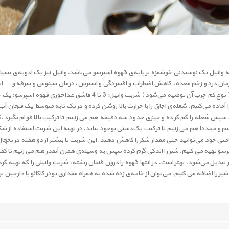
هیه لاته وانیل (Vanilla Latte) لاته وانیل یک نوشیدنی خوشمزه‌ بر پایه‌ی قهوه اسپرسو می‌باشد. وانیل نیز یک 
ان درد و زخم معده، کاهش اضطراب و افسردگی و استرس، درمان سینوس و سرفه و … اشاره ک
به شرح زیر می باشند: شیر: نصف فنجان ( نوع کم چرب آن توصیه می‌شود ) شربت 
 را آماده می‌کنیم. شعله‌ی اجاق را با حرارت بالا روشن کرده و در یک تابه متوسط یک فنجان
سپس شعله را کم کرده و چیزی حدود سه دقیقه هم می زنیم تا ترکیب بالا قوام بگیرد .ظ
م و مجددا هم می زنیم تا ترکیب یک‌دستی بوجود بیاید. در تهیه این شربت استفاده از شکر 
 خود می‌توانید حتی مقدار شکر را کاهش دهید .این شربت تا بیشتر از دو هفته در یخچا
و تهیه می کنیم. شیر را اندکی گرم کرده سپس به‌ وسیله‌ی همزن آنقدر هم می زنیم تا کف 
ر را اضافه می کنیم. می‌توان از خامه‌ی زده شده به همراه مقداری پودر کاکائو یا دارچین بر