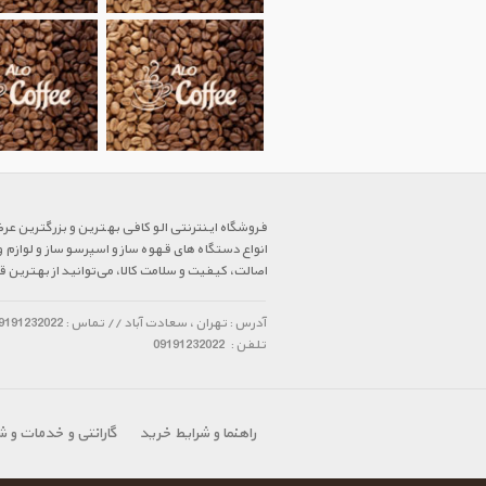
فروشگاه اینترنتی الو کافی بهترین و بزرگترین عر
انواع دستگاه های قهوه ساز و اسپرسو ساز و لوازم 
اصالت، کیفیت و سلامت کالا، می‌توانید از بهتری
آدرس : تهران ، سعادت آباد // تماس : 09191232022 // پیام و تماس واتس آپ : 09101681989
تلفن :
09191232022
راهنما و شرایط خرید
گارانتی و خدمات و 