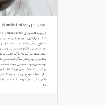
لاته وانیل (Vanilla Latte)
طرز ت
کمک به جلوگیری از پوسیدگی دندان، درم
پودر دارچین یا کاکائو ابتدا شربت وانیل
زنیم. منتظر می شویم تا آب جوش بیاید 
غذاخوری پودر وانیل به آن اضافه می کنی
توصیه می‌شود . همچنین جهت حفظ سلامتی
موکاپات یا دستگاه اسپرسو یک شات اسپرس
قاشق از آن را روی قهوه ریخته سپس کف شی
کرد.