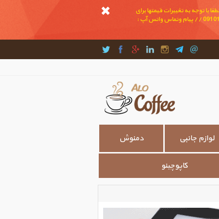
ا با توجه به تغییرات قیمتها برای
خرید و اطلاع از موجودی و قیمتها تماس بگیرید و یا در واتس آپ پیام بدهید // تماس : 09191232022 // پیام و تماس واتس آپ : 09101681989 // پیام وتماس واتس آپ :
لوازم جانبی
دمنوش
کاپوچینو