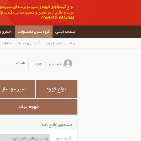
انواع کپسولهای قهوه و اسپرسو برندهای نسپرسو ،
004915210664344
صفحه اصلی
گروه بندی محصولات
اخبار و 
راهنما و شرایط خرید
گارانتی و خدمات و شکایات
ورود
ثبت نام
/
انواع قهوه
اسپرسو ساز
قهوه ترک
جستجوی اطلاع نامه
گروه اصلی :