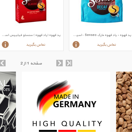
پد قهوه - پاد قهوه مارک Senseo – اسپرسو بدون کافئین
پد قهوه (پاد قهوه ) سنسئو فیلیپس اسپرسو طعم کلاسیک
تماس بگیرید
تماس بگیرید
صفحه 1 از 2