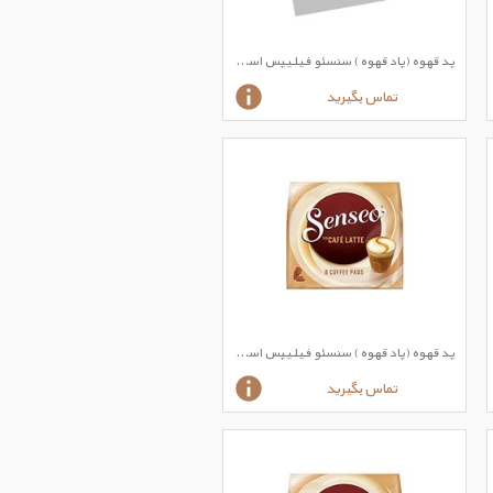
پد قهوه (پاد قهوه ) سنسئو فیلیپس اسپرسو طعم کافی کرم Senseo Cafe Cream Coffee
تماس بگیرید
پد قهوه (پاد قهوه ) سنسئو فیلیپس اسپرسو طعم کافه لاته CAFE LATTE
تماس بگیرید