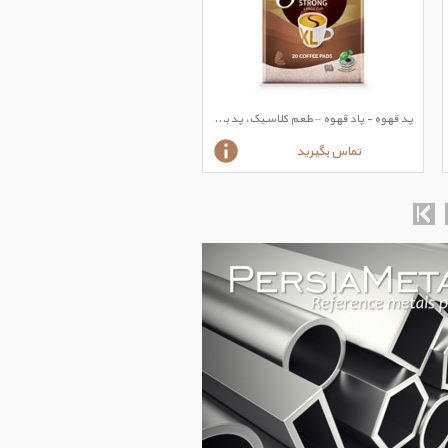
پد قهوه - پاد قهوه – طعم کلاسیک، پد بزرگ Senseo مارک
تماس بگیرید