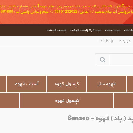
 چیبو آلمان ، کافیتالی ، کافیسیمو ، تاسیمو بوش و پدهای قهوه آلمانی سنسئو فیلیپس // لطف
مقالات
ثبت تیکت
ثبت درخواست قیمت
لیست قیمت
درباره ما
ارتباط با ما
قهوه ساز
کپسول قهوه
آسیاب قهوه
کپسول قهوه
د ( پاد ) قهوه - Senseo