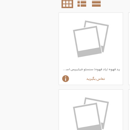
پد قهوه (پاد قهوه) سنسئو فیلیپس اسپرسو طعم استرانگ صبحانه( کافی کپسول – الو کافی
تماس بگیرید