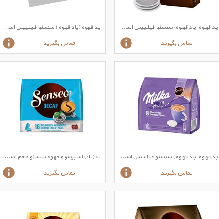
پد قهوه (پاد قهوه) سنسئو فیلیپس اسپرسو رست قوی اکسترا ( کافی کپسول – الو کافی آل
پد قهوه (پاد قهوه ) سنسئو فیلیپس اسپرسو طعم طعم کاپوچینو Cappuccino
تماس بگیرید
تماس بگیرید
پد قهوه (پاد قهوه ) سنسئو فیلیپس اسپرسو طعم هات چاکلت میلکا MILKA
پد(پاد) اسپرسو و قهوه سنسئو طعم اسپرسو اسپرسو دکافئین DECAF
تماس بگیرید
تماس بگیرید