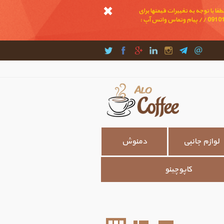
ا با توجه به تغییرات قیمتها برای
خرید و اطلاع از موجودی و قیمتها تماس بگیرید و یا در واتس آپ پیام بدهید // تماس : 09191232022 // پیام و تماس واتس آپ : 09101681989 // پیام وتماس واتس آپ :
لوازم جانبی
دمنوش
کاپوچینو