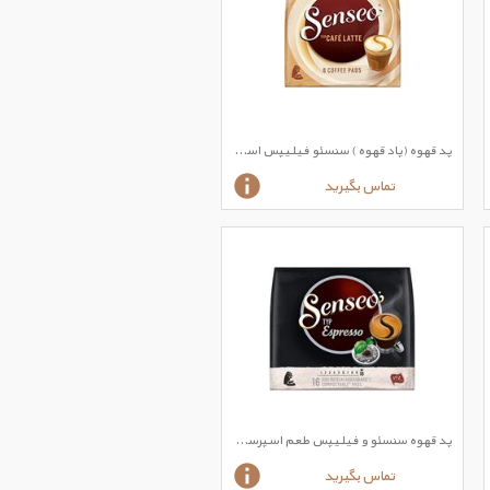
پد قهوه (پاد قهوه ) سنسئو فیلیپس اسپرسو طعم طعم کافه لاته CAFE LATTE
تماس بگیرید
پد قهوه سنسئو و فیلیپس طعم اسپرسو دارک رست
تماس بگیرید