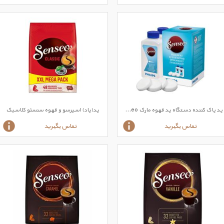
پد پاک کننده دستگاه پد قهوه مارک Senseo تولید Philips
پد(پاد) اسپرسو و قهوه سنسئو کلاسیک
تماس بگیرید
تماس بگیرید