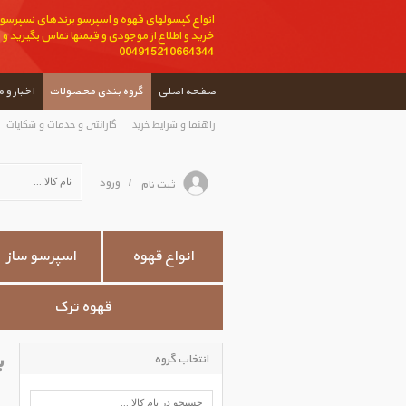
انواع کپسولهای قهوه و اسپرسو برندهای نسپرسو ،
004915210664344
صفحه اصلی
گروه بندی محصولات
اخبار و 
راهنما و شرایط خرید
گارانتی و خدمات و شکایات
ورود
ثبت نام
/
انواع قهوه
اسپرسو ساز
قهوه ترک
پ
انتخاب گروه