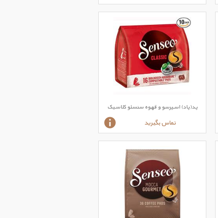
پد(پاد) اسپرسو و قهوه سنسئو کلاسیک
تماس بگیرید